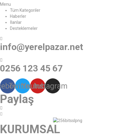
Menu
Tüm Kategoriler
Haberler
İlanlar
Desteklemeler
info@yerelpazar.net
0256 123 45 67
cebook
Twitter
Youtube
Instagram
Paylaş
KURUMSAL