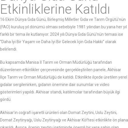
Etkinliklerine Katıldı
16 Ekim Dünya Gıda Günü, Birleşmiş Milletler Gıda ve Tarım Örgütü’nün
(FAO) kuruluş yıl dönümü olması sebebiyle 1981 yılından bu yana her yıl
farklı bir tema ile kutlanıyor. 2024 yılı Dünya Gıda Günü'nün teması ise
“Daha İyi Bir Yaşam ve Daha İyi Bir Gelecek İçin Gıda Hakkı” olarak
belirlendi.
Bu kapsamda Manisa İl Tarım ve Orman Müdürlüğü tarafından
düzenlenen etkinlikler çerçevesinde gerçekleştirilen panele, Akhisar
İlçe Tarım ve Orman Müdürlüğü de katıldı. Etkinlikte ilçede üretilen yerel
gıdalar sergilenirken, gıdanın önemine dair sunumlar ve video
gösterimleri yapıldı. Akhisar standı, katılımcılar tarafından büyük ilgi
gördü.
Akhisar’ın coğrafi işaretli ürünleri olan Domat Zeytini, Uslu Zeytini,
Domat Zeytinyağı, Uslu Zeytinyağı ve Akhisar Köftesi etkinlikte ön plana
çıkarıldı. Ayrıca, ilçenin zeytin üretiminde önemli bir yere sahip olan