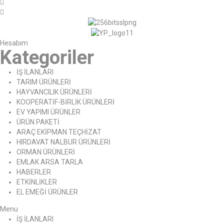
Hesabım
Kategoriler
İŞ İLANLARI
TARIM ÜRÜNLERİ
HAYVANCILIK ÜRÜNLERİ
KOOPERATİF-BİRLİK ÜRÜNLERİ
EV YAPIMI ÜRÜNLER
ÜRÜN PAKETİ
ARAÇ EKİPMAN TEÇHİZAT
HIRDAVAT NALBUR ÜRÜNLERİ
ORMAN ÜRÜNLERİ
EMLAK ARSA TARLA
HABERLER
ETKİNLİKLER
EL EMEĞİ ÜRÜNLER
Menu
İŞ İLANLARI