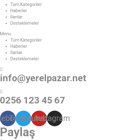
Tüm Kategoriler
Haberler
İlanlar
Desteklemeler
Menu
Tüm Kategoriler
Haberler
İlanlar
Desteklemeler
info@yerelpazar.net
0256 123 45 67
cebook
Twitter
Youtube
Instagram
Paylaş