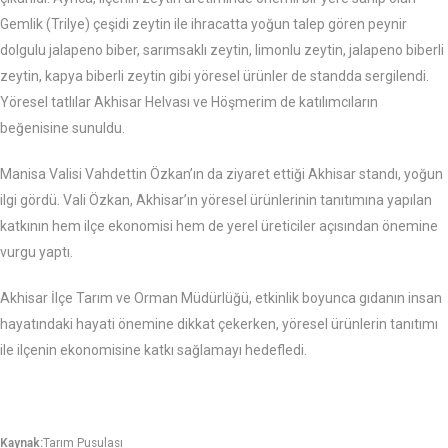
Gemlik (Trilye) çeşidi zeytin ile ihracatta yoğun talep gören peynir
dolgulu jalapeno biber, sarımsaklı zeytin, limonlu zeytin, jalapeno biberli
zeytin, kapya biberli zeytin gibi yöresel ürünler de standda sergilendi.
Yöresel tatlılar Akhisar Helvası ve Höşmerim de katılımcıların
beğenisine sunuldu.
Manisa Valisi Vahdettin Özkan’ın da ziyaret ettiği Akhisar standı, yoğun
ilgi gördü. Vali Özkan, Akhisar’ın yöresel ürünlerinin tanıtımına yapılan
katkının hem ilçe ekonomisi hem de yerel üreticiler açısından önemine
vurgu yaptı.
Akhisar İlçe Tarım ve Orman Müdürlüğü, etkinlik boyunca gıdanın insan
hayatındaki hayati önemine dikkat çekerken, yöresel ürünlerin tanıtımı
ile ilçenin ekonomisine katkı sağlamayı hedefledi.
Kaynak:
Tarım Pusulası