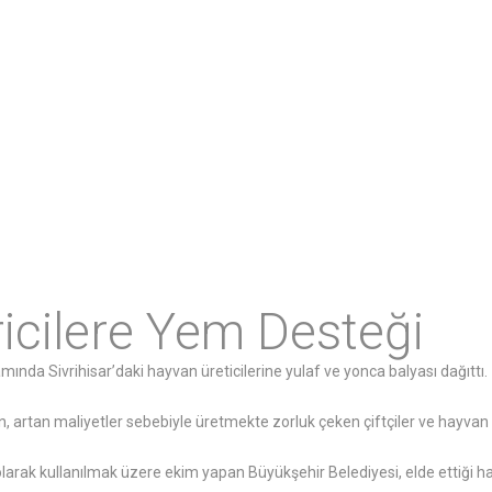
ricilere Yem Desteği
mında Sivrihisar’daki hayvan üreticilerine yulaf ve yonca balyası dağıttı.
, artan maliyetler sebebiyle üretmekte zorluk çeken çiftçiler ve hayvan ü
 olarak kullanılmak üzere ekim yapan Büyükşehir Belediyesi, elde ettiği h