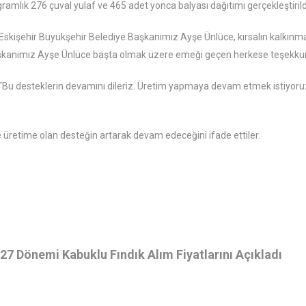
amlık 276 çuval yulaf ve 465 adet yonca balyası dağıtımı gerçekleştirild
“Eskişehir Büyükşehir Belediye Başkanımız Ayşe Ünlüce, kırsalın kalkınm
Başkanımız Ayşe Ünlüce başta olmak üzere emeği geçen herkese teşekkür
; “Bu desteklerin devamını dileriz. Üretim yapmaya devam etmek istiyor
de üretime olan desteğin artarak devam edeceğini ifade ettiler.
7 Dönemi Kabuklu Fındık Alım Fiyatlarını Açıkladı