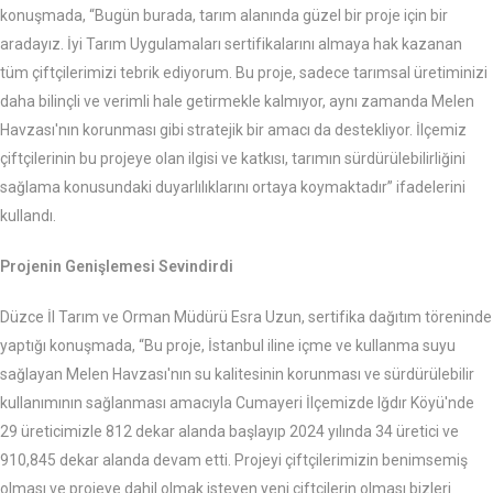
konuşmada, “Bugün burada, tarım alanında güzel bir proje için bir
aradayız. İyi Tarım Uygulamaları sertifikalarını almaya hak kazanan
tüm çiftçilerimizi tebrik ediyorum. Bu proje, sadece tarımsal üretiminizi
daha bilinçli ve verimli hale getirmekle kalmıyor, aynı zamanda Melen
Havzası'nın korunması gibi stratejik bir amacı da destekliyor. İlçemiz
çiftçilerinin bu projeye olan ilgisi ve katkısı, tarımın sürdürülebilirliğini
sağlama konusundaki duyarlılıklarını ortaya koymaktadır” ifadelerini
kullandı.
Projenin Genişlemesi Sevindirdi
Düzce İl Tarım ve Orman Müdürü Esra Uzun, sertifika dağıtım töreninde
yaptığı konuşmada, “Bu proje, İstanbul iline içme ve kullanma suyu
sağlayan Melen Havzası'nın su kalitesinin korunması ve sürdürülebilir
kullanımının sağlanması amacıyla Cumayeri İlçemizde Iğdır Köyü'nde
29 üreticimizle 812 dekar alanda başlayıp 2024 yılında 34 üretici ve
910,845 dekar alanda devam etti. Projeyi çiftçilerimizin benimsemiş
olması ve projeye dahil olmak isteyen yeni çiftçilerin olması bizleri