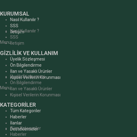
KURUMSAL
Nasıl Kullanılır ?
SSS
Nasıl Kullanılır ?
İletişim
SSS
Menu
İletişim
GİZLİLİK VE KULLANIM
Üyelik Sözleşmesi
Ön Bilgilendirme
İlan ve Yasaklı Ürünler
Üyelik Sözleşmesi
Kişisel Verilerin Korunması
Ön Bilgilendirme
Menu
İlan ve Yasaklı Ürünler
Kişisel Verilerin Korunması
KATEGORİLER
Tüm Kategoriler
Haberler
İlanlar
Tüm Kategoriler
Desteklemeler
Haberler