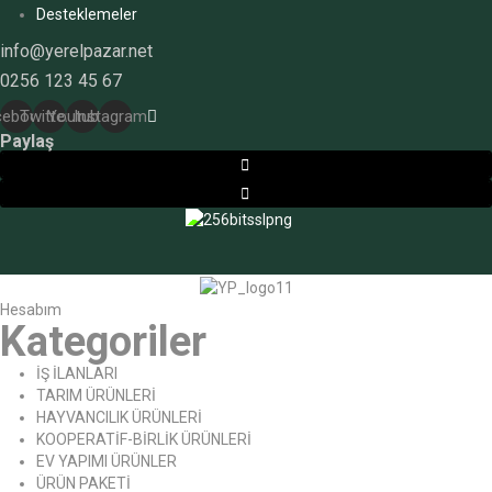
Desteklemeler
info@yerelpazar.net
0256 123 45 67
cebook
Twitter
Youtube
Instagram
Paylaş
Hesabım
Kategoriler
İŞ İLANLARI
TARIM ÜRÜNLERİ
HAYVANCILIK ÜRÜNLERİ
KOOPERATİF-BİRLİK ÜRÜNLERİ
EV YAPIMI ÜRÜNLER
ÜRÜN PAKETİ