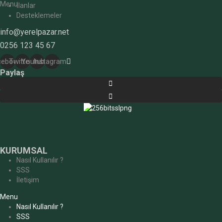
Menu
İlanlar
Desteklemeler
info@yerelpazar.net
0256 123 45 67
cebook
Twitter
Youtube
Instagram
Paylaş
KURUMSAL
Nasıl Kullanılır ?
SSS
İletişim
Menu
Nasıl Kullanılır ?
SSS