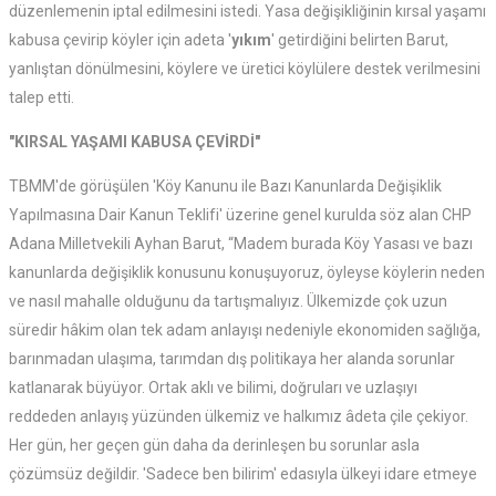
düzenlemenin iptal edilmesini istedi. Yasa değişikliğinin kırsal yaşamı
kabusa çevirip köyler için adeta '
yıkım
' getirdiğini belirten Barut,
yanlıştan dönülmesini, köylere ve üretici köylülere destek verilmesini
talep etti.
"KIRSAL YAŞAMI KABUSA ÇEVİRDİ"
TBMM'de görüşülen 'Köy Kanunu ile Bazı Kanunlarda Değişiklik
Yapılmasına Dair Kanun Teklifi' üzerine genel kurulda söz alan CHP
Adana Milletvekili Ayhan Barut, “Madem burada Köy Yasası ve bazı
kanunlarda değişiklik konusunu konuşuyoruz, öyleyse köylerin neden
ve nasıl mahalle olduğunu da tartışmalıyız. Ülkemizde çok uzun
süredir hâkim olan tek adam anlayışı nedeniyle ekonomiden sağlığa,
barınmadan ulaşıma, tarımdan dış politikaya her alanda sorunlar
katlanarak büyüyor. Ortak aklı ve bilimi, doğruları ve uzlaşıyı
reddeden anlayış yüzünden ülkemiz ve halkımız âdeta çile çekiyor.
Her gün, her geçen gün daha da derinleşen bu sorunlar asla
çözümsüz değildir. 'Sadece ben bilirim' edasıyla ülkeyi idare etmeye