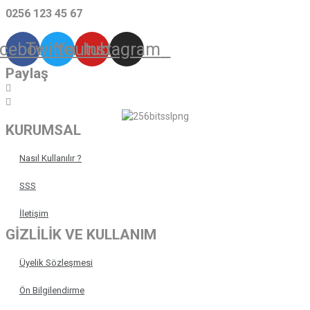
0256 123 45 67
cebook
Twitter
Youtube
Instagram
Paylaş
KURUMSAL
Nasıl Kullanılır ?
SSS
İletişim
GİZLİLİK VE KULLANIM
Üyelik Sözleşmesi
Ön Bilgilendirme