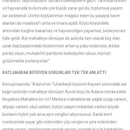
meraların, taşınmazların tamamı belediyelere geçti. Tarımsal üretim
ve hayvancılık bu konuda çok büyük zarar gördü, toplumsal yaşam
ise zedelendi. Üretici köylülerimizi mağdur eden bu yasayla tarım
alanları da maalesef ranta ve imara açıldı. Köylü köyündeki,
ahırındaki ineğine bakamaz ve hayvancılığını yapamaz, besleyemez
hâle geldi. Adı mahalleye dönüşse de aslında tam olarak köy olan
uzak dağ başlarındaki köylerimize artan iş yükü nedeniyle, iktidar
partisi olsun, muhalefet partisinin belediyeleri olsun, hizmet
götürmekte zorlanıyorlar.”
KATLANARAK BÜYÜYEN SORUNLARI TEK TEK ANLATTI
Konuşmasında, “Adana'nın Tufanbeyli ilçesinin Kayseri sınırındaki adı
kağıt üstünde mahalleye dönüşen Ayvat köyü ile Adana merkezdeki
Reşatbey Mahallesi bir mi? Merkez mahallelerde sağlık ocağı varken,
altyapı varken, okul varken, bütün ulaşım imkânları varken köyde
bunların hiçbiri yok ama aynı vergileri alıyorsunuz. Sanki kent
merkezinde yaşar gibi evlerinden çöp vergisi ve yine evlerinden
emlak vergisi, tarlalarından emlak vergisi, oradaki küçük bakkaldan,