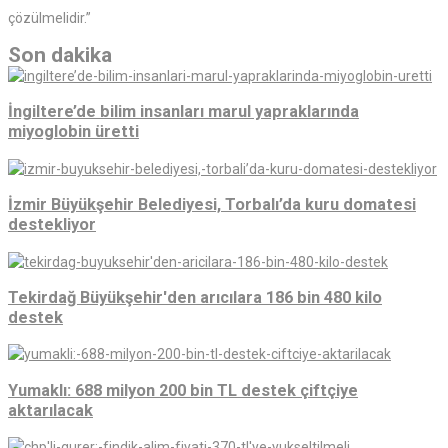
çözülmelidir.”
Son dakika
İngiltere’de bilim insanları marul yapraklarında
miyoglobin üretti
İzmir Büyükşehir Belediyesi, Torbalı’da kuru domatesi
destekliyor
Tekirdağ Büyükşehir'den arıcılara 186 bin 480 kilo
destek
Yumaklı: 688 milyon 200 bin TL destek çiftçiye
aktarılacak