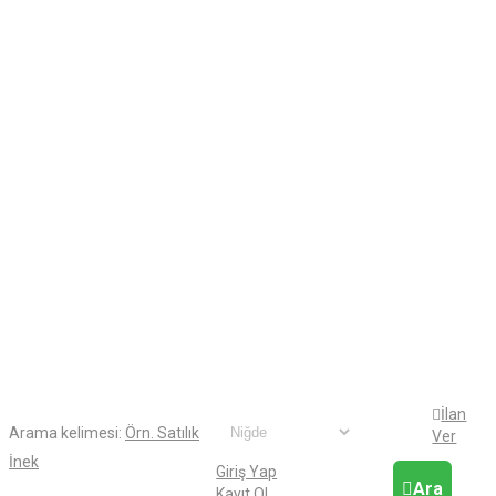
İlan
Arama kelimesi:
Örn. Satılık
Ver
İnek
Giriş Yap
Ara
Kayıt Ol