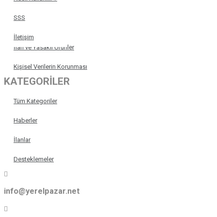
Üyelik Sözleşmesi
SSS
Ön Bilgilendirme
İletişim
İlan ve Yasaklı Ürünler
Kişisel Verilerin Korunması
KATEGORİLER
Tüm Kategoriler
Haberler
İlanlar
Desteklemeler
info@yerelpazar.net