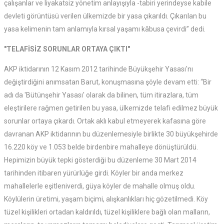
çalışanlar ve liyakatsiz yönetim anlayışıyla -tabiri yerindeyse kabile
devleti görüntüsü verilen ülkemizde bir yasa çıkarıldı. Çıkarılan bu
yasa kelimenin tam anlamıyla kırsal yaşamı kâbusa çevirdi” dedi.
"TELAFİSİZ SORUNLAR ORTAYA ÇIKTI"
AKP iktidarının 12 Kasım 2012 tarihinde Büyükşehir Yasası'nı
değiştirdiğini anımsatan Barut, konuşmasına şöyle devam etti: “Bir
adı da 'Bütünşehir Yasası' olarak da bilinen, tüm itirazlara, tüm
eleştirilere rağmen getirilen bu yasa, ülkemizde telafi edilmez büyük
sorunlar ortaya çıkardı. Ortak aklı kabul etmeyerek kafasına göre
davranan AKP iktidarının bu düzenlemesiyle birlikte 30 büyükşehirde
16.220 köy ve 1.053 belde birdenbire mahalleye dönüştürüldü.
Hepimizin büyük tepki gösterdiği bu düzenleme 30 Mart 2014
tarihinden itibaren yürürlüğe girdi. Köyler bir anda merkez
mahallelerle eşitleniverdi, güya köyler de mahalle olmuş oldu.
Köylülerin üretimi, yaşam biçimi, alışkanlıkları hiç gözetilmedi. Köy
tüzel kişilikleri ortadan kaldırıldı, tüzel kişiliklere bağlı olan malların,