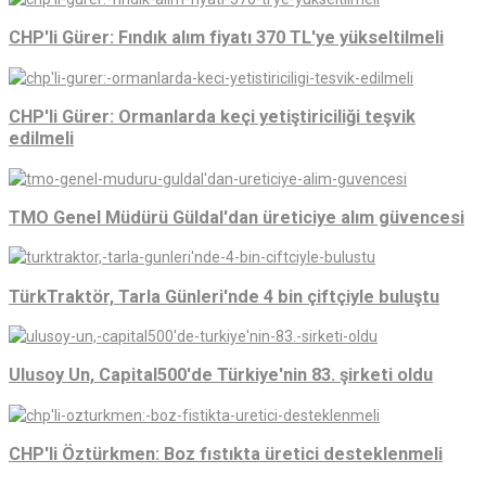
CHP'li Gürer: Fındık alım fiyatı 370 TL'ye yükseltilmeli
CHP'li Gürer: Ormanlarda keçi yetiştiriciliği teşvik
edilmeli
TMO Genel Müdürü Güldal'dan üreticiye alım güvencesi
TürkTraktör, Tarla Günleri'nde 4 bin çiftçiyle buluştu
Ulusoy Un, Capital500'de Türkiye'nin 83. şirketi oldu
CHP'li Öztürkmen: Boz fıstıkta üretici desteklenmeli