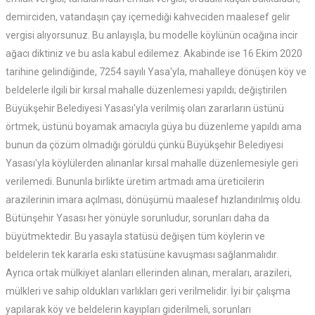
demirciden, vatandaşın çay içemediği kahveciden maalesef gelir
vergisi alıyorsunuz. Bu anlayışla, bu modelle köylünün ocağına incir
ağacı diktiniz ve bu asla kabul edilemez. Akabinde ise 16 Ekim 2020
tarihine gelindiğinde, 7254 sayılı Yasa'yla, mahalleye dönüşen köy ve
beldelerle ilgili bir kırsal mahalle düzenlemesi yapıldı; değiştirilen
Büyükşehir Belediyesi Yasası'yla verilmiş olan zararların üstünü
örtmek, üstünü boyamak amacıyla güya bu düzenleme yapıldı ama
bunun da çözüm olmadığı görüldü çünkü Büyükşehir Belediyesi
Yasası'yla köylülerden alınanlar kırsal mahalle düzenlemesiyle geri
verilemedi. Bununla birlikte üretim artmadı ama üreticilerin
arazilerinin imara açılması, dönüşümü maalesef hızlandırılmış oldu.
Bütünşehir Yasası her yönüyle sorunludur, sorunları daha da
büyütmektedir. Bu yasayla statüsü değişen tüm köylerin ve
beldelerin tek kararla eski statüsüne kavuşması sağlanmalıdır.
Ayrıca ortak mülkiyet alanları ellerinden alınan, meraları, arazileri,
mülkleri ve sahip oldukları varlıkları geri verilmelidir. İyi bir çalışma
yapılarak köy ve beldelerin kayıpları giderilmeli, sorunları