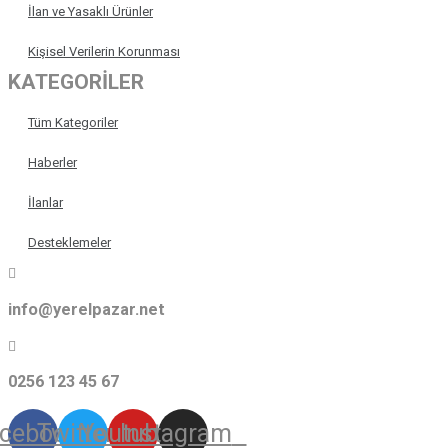
İlan ve Yasaklı Ürünler
Kişisel Verilerin Korunması
KATEGORİLER
Tüm Kategoriler
Haberler
İlanlar
Desteklemeler
info@yerelpazar.net
0256 123 45 67
cebook
Twitter
Youtube
Instagram