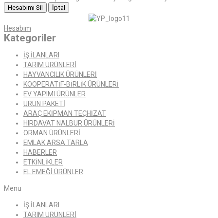
Hesabımı Sil
İptal
Hesabım
Kategoriler
İŞ İLANLARI
TARIM ÜRÜNLERİ
HAYVANCILIK ÜRÜNLERİ
KOOPERATİF-BİRLİK ÜRÜNLERİ
EV YAPIMI ÜRÜNLER
ÜRÜN PAKETİ
ARAÇ EKİPMAN TEÇHİZAT
HIRDAVAT NALBUR ÜRÜNLERİ
ORMAN ÜRÜNLERİ
EMLAK ARSA TARLA
HABERLER
ETKİNLİKLER
EL EMEĞİ ÜRÜNLER
Menu
İŞ İLANLARI
TARIM ÜRÜNLERİ