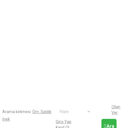
İlan
Arama kelimesi:
Örn. Satılık
Ver
İnek
Giriş Yap
Ara
Kayıt Ol