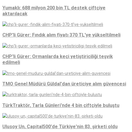
Yumaklı: 688 milyon 200 bin TL destek çiftçiye
aktarılacak
CHP'li Gürer: Fındık alım fiyatı 370 TL'ye yükseltilmeli
CHP'li Gürer: Ormanlarda keçi yetiştiriciliği teşvik
edilmeli
TMO Genel Müdürü Güldal'dan üreticiye alım güvencesi
TürkTraktör, Tarla Günleri'nde 4 bin çiftçiyle buluştu
Ulusoy Un, Capital500'de Türkiye'nin 83. şirketi oldu