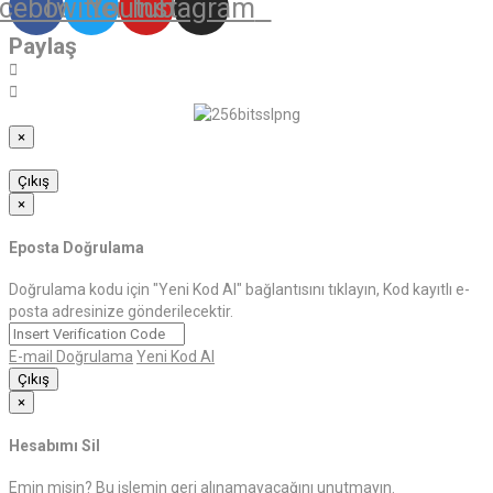
cebook
Twitter
Youtube
Instagram
Paylaş
×
Çıkış
×
Eposta Doğrulama
Doğrulama kodu için "Yeni Kod Al" bağlantısını tıklayın, Kod kayıtlı e-
posta adresinize gönderilecektir.
E-mail Doğrulama
Yeni Kod Al
Çıkış
×
Hesabımı Sil
Emin misin? Bu işlemin geri alınamayacağını unutmayın.