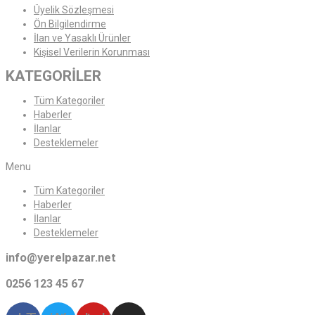
Üyelik Sözleşmesi
Ön Bilgilendirme
İlan ve Yasaklı Ürünler
Kişisel Verilerin Korunması
KATEGORİLER
Tüm Kategoriler
Haberler
İlanlar
Desteklemeler
Menu
Tüm Kategoriler
Haberler
İlanlar
Desteklemeler
info@yerelpazar.net
0256 123 45 67