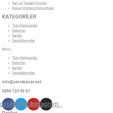
İlan ve Yasaklı Ürünler
Kişisel Verilerin Korunması
KATEGORİLER
Tüm Kategoriler
Haberler
İlanlar
Desteklemeler
Menu
Tüm Kategoriler
Haberler
İlanlar
Desteklemeler
info@yerelpazar.net
0256 123 45 67
cebook
Twitter
Youtube
Instagram
Paylaş