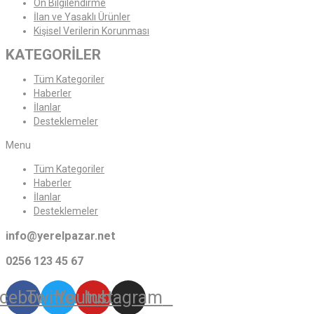
Ön Bilgilendirme
İlan ve Yasaklı Ürünler
Kişisel Verilerin Korunması
KATEGORİLER
Tüm Kategoriler
Haberler
İlanlar
Desteklemeler
Menu
Tüm Kategoriler
Haberler
İlanlar
Desteklemeler
info@yerelpazar.net
0256 123 45 67
cebook
Twitter
Youtube
Instagram