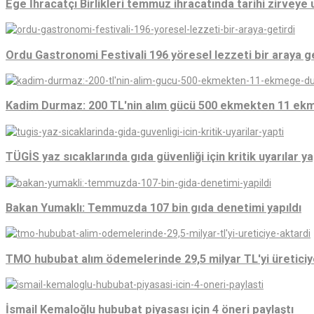
Ege İhracatçı Birlikleri temmuz ihracatında tarihi zirveye u
Ordu Gastronomi Festivali 196 yöresel lezzeti bir araya g
Kadim Durmaz: 200 TL'nin alım gücü 500 ekmekten 11 ek
TÜGİS yaz sıcaklarında gıda güvenliği için kritik uyarılar ya
Bakan Yumaklı: Temmuzda 107 bin gıda denetimi yapıldı
TMO hububat alım ödemelerinde 29,5 milyar TL'yi üreticiy
İsmail Kemaloğlu hububat piyasası için 4 öneri paylaştı