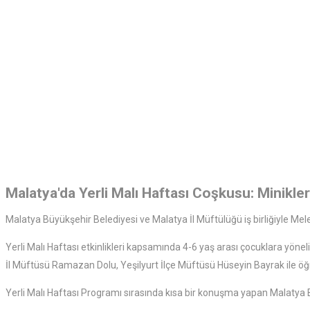
Malatya'da Yerli Malı Haftası Coşkusu: Minikler
Malatya Büyükşehir Belediyesi ve Malatya İl Müftülüğü iş birliğiyle Me
Yerli Malı Haftası etkinlikleri kapsamında 4-6 yaş arası çocuklara yön
İl Müftüsü Ramazan Dolu, Yeşilyurt İlçe Müftüsü Hüseyin Bayrak ile öğren
Yerli Malı Haftası Programı sırasında kısa bir konuşma yapan Malatya B