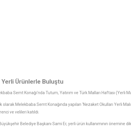
 Yerli Ürünlerle Buluştu
lekbaba Semt Konağı’nda Tutum, Yatırım ve Türk Malları Haftası (Yerli M
elik olarak Melekbaba Semt Konağında yapılan ‘Nezaket Okulları Yerli Mal
ci ve velileri katıldı.
üyükşehir Belediye Başkanı Sami Er, yerli ürün kullanımının önemine dik