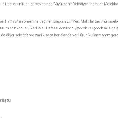
alı Haftası etkinlikleri çerçevesinde Büyükşehir Belediyesi’ne bağlı Mel
aftası’nın önemine değinen Başkan Er, “Yerli Malı Haftası münasebetiyle
 durum söz konusu; Yerli Malı Haftası denilince yiyecek ve içecek akla gel
de diğer sektörlerde yani kısaca her alanda yerli ürün kullanmamız gerek
örüştü