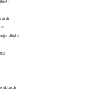
laştı
etirdi
meğe düştü
ptı
e aktardı