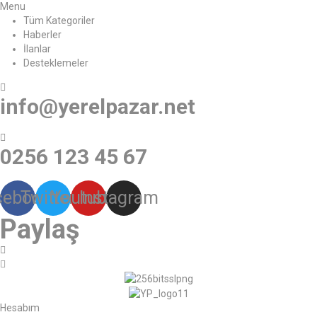
Menu
Tüm Kategoriler
Haberler
İlanlar
Desteklemeler
info@yerelpazar.net
0256 123 45 67
cebook
Twitter
Youtube
Instagram
Paylaş
Hesabım