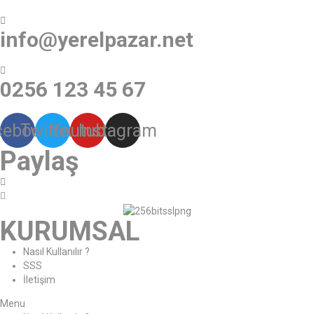
info@yerelpazar.net
0256 123 45 67
cebook
Twitter
Youtube
Instagram
Paylaş
KURUMSAL
Nasıl Kullanılır ?
SSS
İletişim
Menu