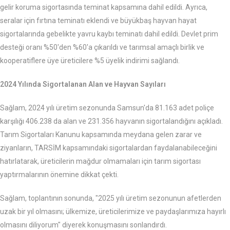
gelir koruma sigortasında teminat kapsamına dahil edildi. Ayrıca,
seralar için fırtına teminatı eklendi ve büyükbaş hayvan hayat
sigortalarında gebelikte yavru kaybı teminatı dahil edildi. Devlet prim
desteği oranı %50'den %60'a çıkarıldı ve tarımsal amaçlı birlik ve
kooperatiflere üye üreticilere %5 üyelik indirimi sağlandı.
2024 Yılında Sigortalanan Alan ve Hayvan Sayıları
Sağlam, 2024 yılı üretim sezonunda Samsun'da 81.163 adet poliçe
karşılığı 406.238 da alan ve 231.356 hayvanın sigortalandığını açıkladı.
Tarım Sigortaları Kanunu kapsamında meydana gelen zarar ve
ziyanların, TARSİM kapsamındaki sigortalardan faydalanabileceğini
hatırlatarak, üreticilerin mağdur olmamaları için tarım sigortası
yaptırmalarının önemine dikkat çekti.
Sağlam, toplantının sonunda, "2025 yılı üretim sezonunun afetlerden
uzak bir yıl olmasını; ülkemize, üreticilerimize ve paydaşlarımıza hayırlı
olmasını diliyorum" diyerek konuşmasını sonlandırdı.