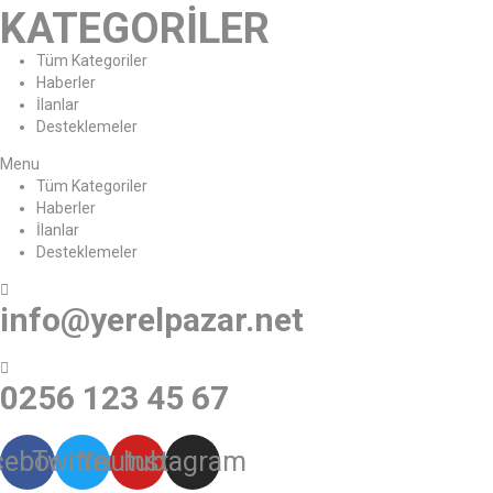
KATEGORİLER
Tüm Kategoriler
Haberler
İlanlar
Desteklemeler
Menu
Tüm Kategoriler
Haberler
İlanlar
Desteklemeler
info@yerelpazar.net
0256 123 45 67
cebook
Twitter
Youtube
Instagram