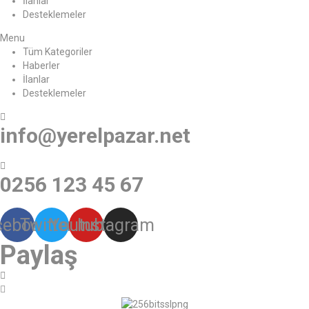
İlanlar
Desteklemeler
Menu
Tüm Kategoriler
Haberler
İlanlar
Desteklemeler
info@yerelpazar.net
0256 123 45 67
cebook
Twitter
Youtube
Instagram
Paylaş