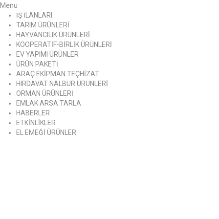
Menu
İŞ İLANLARI
TARIM ÜRÜNLERİ
HAYVANCILIK ÜRÜNLERİ
KOOPERATİF-BİRLİK ÜRÜNLERİ
EV YAPIMI ÜRÜNLER
ÜRÜN PAKETİ
ARAÇ EKİPMAN TEÇHİZAT
HIRDAVAT NALBUR ÜRÜNLERİ
ORMAN ÜRÜNLERİ
EMLAK ARSA TARLA
HABERLER
ETKİNLİKLER
EL EMEĞİ ÜRÜNLER