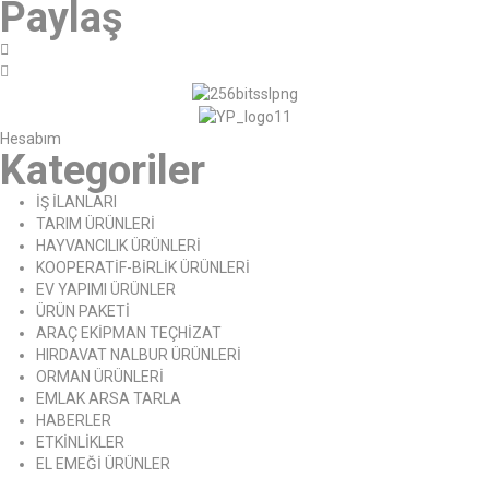
Paylaş
Hesabım
Kategoriler
İŞ İLANLARI
TARIM ÜRÜNLERİ
HAYVANCILIK ÜRÜNLERİ
KOOPERATİF-BİRLİK ÜRÜNLERİ
EV YAPIMI ÜRÜNLER
ÜRÜN PAKETİ
ARAÇ EKİPMAN TEÇHİZAT
HIRDAVAT NALBUR ÜRÜNLERİ
ORMAN ÜRÜNLERİ
EMLAK ARSA TARLA
HABERLER
ETKİNLİKLER
EL EMEĞİ ÜRÜNLER