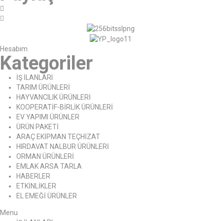
Hesabım
Kategoriler
İŞ İLANLARI
TARIM ÜRÜNLERİ
HAYVANCILIK ÜRÜNLERİ
KOOPERATİF-BİRLİK ÜRÜNLERİ
EV YAPIMI ÜRÜNLER
ÜRÜN PAKETİ
ARAÇ EKİPMAN TEÇHİZAT
HIRDAVAT NALBUR ÜRÜNLERİ
ORMAN ÜRÜNLERİ
EMLAK ARSA TARLA
HABERLER
ETKİNLİKLER
EL EMEĞİ ÜRÜNLER
Menu