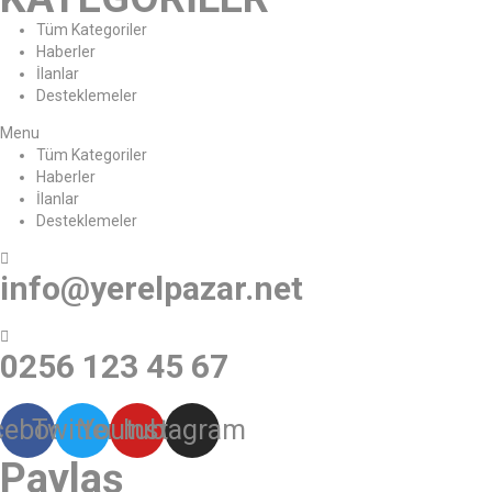
Tüm Kategoriler
Haberler
İlanlar
Desteklemeler
Menu
Tüm Kategoriler
Haberler
İlanlar
Desteklemeler
info@yerelpazar.net
0256 123 45 67
cebook
Twitter
Youtube
Instagram
Paylaş