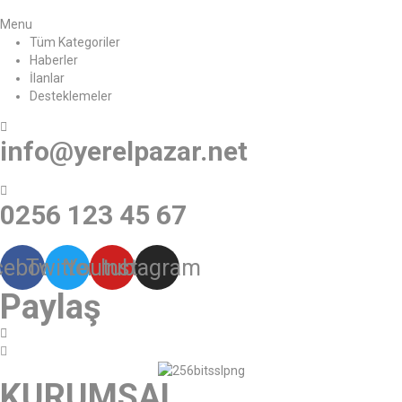
Menu
Tüm Kategoriler
Haberler
İlanlar
Desteklemeler
info@yerelpazar.net
0256 123 45 67
cebook
Twitter
Youtube
Instagram
Paylaş
KURUMSAL