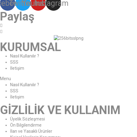
cebook
Twitter
Youtube
Instagram
Paylaş
KURUMSAL
Nasıl Kullanılır ?
SSS
İletişim
Menu
Nasıl Kullanılır ?
SSS
İletişim
GİZLİLİK VE KULLANIM
Üyelik Sözleşmesi
Ön Bilgilendirme
İlan ve Yasaklı Ürünler