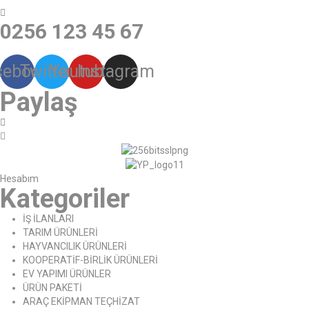
0256 123 45 67
cebook
Twitter
Youtube
Instagram
Paylaş
Hesabım
Kategoriler
İŞ İLANLARI
TARIM ÜRÜNLERİ
HAYVANCILIK ÜRÜNLERİ
KOOPERATİF-BİRLİK ÜRÜNLERİ
EV YAPIMI ÜRÜNLER
ÜRÜN PAKETİ
ARAÇ EKİPMAN TEÇHİZAT