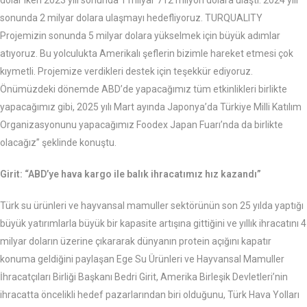
sonunda 2 milyar dolara ulaşmayı hedefliyoruz. TURQUALITY
Projemizin sonunda 5 milyar dolara yükselmek için büyük adımlar
atıyoruz. Bu yolculukta Amerikalı şeflerin bizimle hareket etmesi çok
kıymetli. Projemize verdikleri destek için teşekkür ediyoruz.
Önümüzdeki dönemde ABD’de yapacağımız tüm etkinlikleri birlikte
yapacağımız gibi, 2025 yılı Mart ayında Japonya’da Türkiye Milli Katılım
Organizasyonunu yapacağımız Foodex Japan Fuarı’nda da birlikte
olacağız” şeklinde konuştu.
Girit: “ABD’ye hava kargo ile balık ihracatımız hız kazandı”
Türk su ürünleri ve hayvansal mamuller sektörünün son 25 yılda yaptığı
büyük yatırımlarla büyük bir kapasite artışına gittiğini ve yıllık ihracatını 4
milyar doların üzerine çıkararak dünyanın protein açığını kapatır
konuma geldiğini paylaşan Ege Su Ürünleri ve Hayvansal Mamuller
İhracatçıları Birliği Başkanı Bedri Girit, Amerika Birleşik Devletleri’nin
ihracatta öncelikli hedef pazarlarından biri olduğunu, Türk Hava Yolları