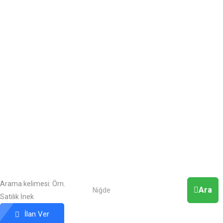
Arama kelimesi:
Örn.
Ara
Satılık İnek
İlan Ver