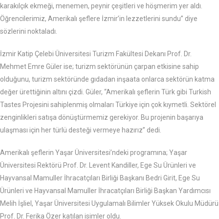
karakılçık ekmeği, menemen, peynir çeşitleri ve höşmerim yer aldı.
Öğrencilerimiz, Amerikalı şeflere İzmir’in lezzetlerini sundu” diye
sözlerini noktaladı.
İzmir Katip Çelebi Üniversitesi Turizm Fakültesi Dekanı Prof. Dr.
Mehmet Emre Güler ise; turizm sektörünün çarpan etkisine sahip
olduğunu, turizm sektöründe gıdadan inşaata onlarca sektörün katma
değer ürettiğinin altını çizdi. Güler, “Amerikalı şeflerin Türk gibi Turkish
Tastes Projesini sahiplenmiş olmaları Türkiye için çok kıymetli. Sektörel
zenginlikleri satışa dönüştürmemiz gerekiyor. Bu projenin başarıya
ulaşması için her türlü desteği vermeye hazırız” dedi.
Amerikalı şeflerin Yaşar Üniversitesi’ndeki programına; Yaşar
Üniversitesi Rektörü Prof. Dr. Levent Kandiller, Ege Su Ürünleri ve
Hayvansal Mamuller İhracatçıları Birliği Başkanı Bedri Girit, Ege Su
Ürünleri ve Hayvansal Mamuller İhracatçıları Birliği Başkan Yardımcısı
Melih İşliel, Yaşar Üniversitesi Uygulamalı Bilimler Yüksek Okulu Müdürü
Prof. Dr. Ferika Özer katılan isimler oldu.