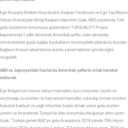
Ege İhracatçı Birlikleri Koordinatör Başkan Yardımcısı ve Ege Yaş Meyve
Sebze İhracatçıları Birliği Başkanı Hayrettin Uçak, ABD pazarında Türk
gıda ürünlerinin konumunu güçlendiren TURQUALITY Projesi
kapsamında 5 yıllık dönemde Amerikalı şefler, satın almacılar,
üniversitelerle güçlü bağlar kurduklarını önümüzdeki yıllarda bu kurulan
bağların ihracat rakamlarına olumlu yansımalarının görüleceğini
vurguladı.
ABD ve Japonya’daki fuarlarda Amerikalı şeflerle ortak hareket
edilecek
Ege Bölgesi’nin meyve sebze mamulleri, kuru meyveler, zeytin ve
zeytinyağı, su ürünleri ve hayvansal mamuller, odundışı orman ürünleri,
hububat bakliyat ve yağlı tohumlar başta olmak üzere gıda ürünleri
üretim ve ihracatında Türkiye’de lider konumda olduğunun altını çizen
Uçak, “Türkiye geneli ABD’ye gıda ihracatımız 2018 yılında 708 milyon
dolar iken 2023 yılı sonunda 1 milyar 712 milyon dolara ulaştı. 2024 yılı