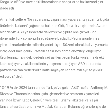
Kargo ile ABD’ye taze balık ihracatlarının son yıllarda hız kazandığını
ifade etti.
Amerikalı şeflere “Ne yaparsanız yapın, nasıl yaparsanız yapın Türk gıda
ürünlerini kullanın” çağrısında bulunan Girit, “Levrek ve çipurada Avrupa
birincisiyiz. ABD’ye ihracatta da levrek ve çipura öne çıkıyor. Son
dönemde Türk somonu ihraç etmeye başladık. Peynir ürünlerimiz
yöresel marketlerde raflarda yerini alıyor. Düzenli olarak bal ve yumurta
ihraç eder hale geldik. Protein esaslı beslenme obeziteyi engelliyor.
Ürünlerimizin içindeki değerli yağ asitleri beyin fonksiyonlarına direkt
katkı sağlıyor ve akıllı nesillerin yetişmesini sağlıyor. ABD pazarında
pazarlama faaliyetlerimize katkı sağlayan şeflere ayrı ayrı teşekkür
ediyoruz.” dedi.
13-19 Aralık 2024 tarihlerinde Türkiye’ye gelen ABD’li şefler Anthony M.
Rizzo ve Thomas Macrina, gıda işletmeleri ve restoran ziyaretleri
yanında İzmir Katip Çelebi Üniversitesi Turizm Fakültesi ve Yaşar
Üniversitesi Gastronomi ve Mutfak Sanatları Bölümü öğrencileriyle de