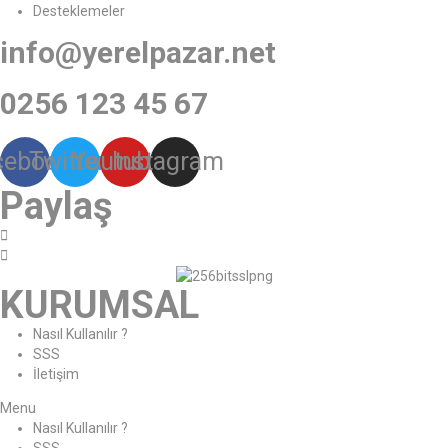
Desteklemeler
info@yerelpazar.net
0256 123 45 67
cebook
Twitter
Youtube
Instagram
Paylaş
KURUMSAL
Nasıl Kullanılır ?
SSS
İletişim
Menu
Nasıl Kullanılır ?