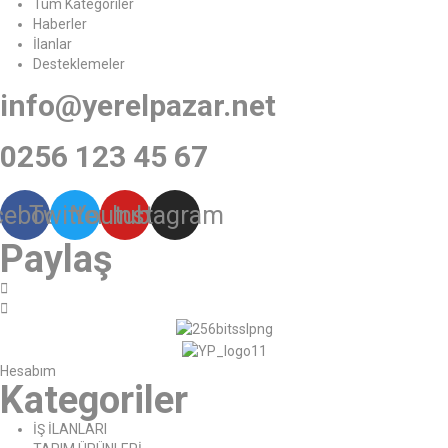
Tüm Kategoriler
Haberler
İlanlar
Desteklemeler
info@yerelpazar.net
0256 123 45 67
cebook
Twitter
Youtube
Instagram
Paylaş
Hesabım
Kategoriler
İŞ İLANLARI