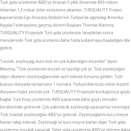
Türk gıda ürünlerinin ABD’ye ihracatı 5 yıllık dönemde 800 milyon
dolardan 1,5 milyar dolar seviyesine çıkarken, TURQUALITY Projesi
kapsamında Ege İhracatçı Birlikleri’nin Türkiye’de ağırladığı Amerika
Aşçılar Federasyonu geçmiş dönem Başkanı Thomas Macrina,
TURQUALITY Projesiyle Türk gıda ürünleriyle tanıştıktan sonra
menülerinde Türk gıda ürünlerini daha fazla kullanmaya başladığını dile
getirdi.
“Levrek, zeytinyağı, kuru incir en çok kullandığım lezzetler” diyen
Macrina, “Türk ürünlerinin lezzeti ve tazeliği çok iyi. Türk zeytinyağını
diğer ülkelerin zeytinyağlarından ayırt edecek konuma geldim. Türk
kuzusu dünyada tartışmasız 1 numara. Türkiye’deki kuzu etinin lezzeti
dünyanın hiçbir yerinde yok. TURQUALITY Projesiyle kurduğumuz güçlü
bağlar Türk ihraç ürünlerinin ABD pazarında daha güçlü temsilini
beraberinde getirecek. Çok yakında ilk zeytinyağı siparişimizi vereceğiz.
Türk markalı zeytinyağları ABD’ye gidecek. Zeytinyağlarını kuru meyve
barları takip edecek. Zeytinyağı ve kuru meyve barları diğer Türk gıda
ürünlerine öncülük yapacak. Diğer gıda ürünlerinin ABD’ye gitmesi daha