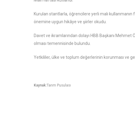
Malı Haftası kutlandı.
Kurulan stantlarla, öğrencilere yerli malı kullanmanın f
önemine uygun hikâye ve şiirler okudu.
Davet ve ikramlarından dolayı HBB Başkanı Mehmet Öntü
olması temennisinde bulundu.
Yetkililer, ülke ve toplum değerlerinin korunması ve ge
Kaynak:
Tarım Pusulası