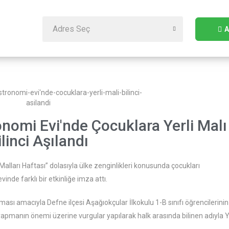
A
omi Evi'nde Çocuklara Yerli Malı
ilinci Aşılandı
alları Haftası” dolasıyla ülke zenginlikleri konusunda çocukları
de farklı bir etkinliğe imza attı.
lması amacıyla Defne ilçesi Aşağıokçular İlkokulu 1-B sınıfı öğrencilerinin
 yapmanın önemi üzerine vurgular yapılarak halk arasında bilinen adıyla Y