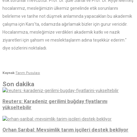
etik sorunlar mevcuttur. Prof. Dr. Şule Sanal ve Prof. Dr. Ayşe Menteş
hocalarımız, mesleğimizin ülkemiz genelinde etik sorunlarını
belirleme ve tarihe not düşmek anlamında yapacakları bu akademik
çalışma için Kars'ta, odamızda ağırlamak bizler için gurur vericidir.
Hocalarımıza, mesleğimize verdikleri akademik katkı ve nazik
ziyaretleri için şahsım ve meslektaşlarım adına teşekkür ederim."
diye sözlerini noktaladı.
Kaynak:
Tarım Pusulası
Son dakika
Reuters: Karadeniz gerilimi buğday fiyatlarını
yükseltebilir
Orhan Sarıbal: Mevsimlik tarım işçileri destek bekliyor