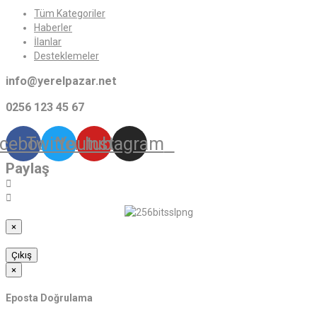
Tüm Kategoriler
Haberler
İlanlar
Desteklemeler
info@yerelpazar.net
0256 123 45 67
cebook
Twitter
Youtube
Instagram
Paylaş
×
Çıkış
×
Eposta Doğrulama