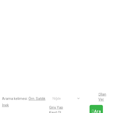
İlan
Arama kelimesi:
Örn. Satılık
Ver
İnek
Giriş Yap
Ara
Kayıt Ol