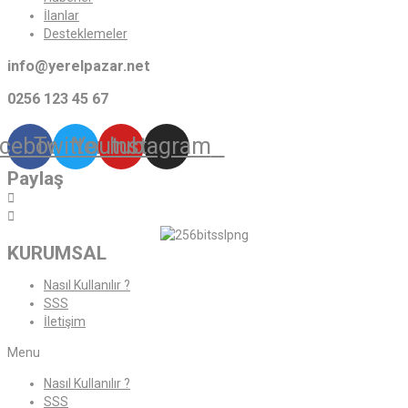
İlanlar
Desteklemeler
info@yerelpazar.net
0256 123 45 67
cebook
Twitter
Youtube
Instagram
Paylaş
KURUMSAL
Nasıl Kullanılır ?
SSS
İletişim
Menu
Nasıl Kullanılır ?
SSS