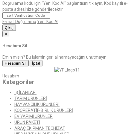
Doğrulama kodu için "Yeni Kod Al" bağlantısını tıklayın, Kod kayıtlı e-
posta adresinize gönderilecektir.
E-mail Doğrulama
Yeni Kod Al
Çıkış
×
Hesabımı Sil
Emin misin? Bu işlemin geri alınamayacağını unutmayın.
Hesabımı Sil
İptal
Hesabım
Kategoriler
İŞ İLANLARI
TARIM ÜRÜNLERİ
HAYVANCILIK ÜRÜNLERİ
KOOPERATİF-BİRLİK ÜRÜNLERİ
EV YAPIMI ÜRÜNLER
ÜRÜN PAKETİ
ARAÇ EKİPMAN TEÇHİZAT