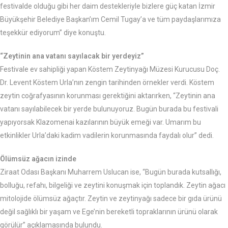
festivalde olduğu gibi her daim destekleriyle bizlere güç katan İzmir
Büyükşehir Belediye Başkan’ım Cemil Tugay’a ve tüm paydaşlarımıza
teşekkür ediyorum” diye konuştu.
“Zeytinin ana vatanı sayılacak bir yerdeyiz”
Festivale ev sahipliği yapan Köstem Zeytinyağı Müzesi Kurucusu Doç.
Dr. Levent Köstem Urla’nın zengin tarihinden örnekler verdi. Köstem
zeytin coğrafyasının korunması gerektiğini aktarırken, “Zeytinin ana
vatanı sayılabilecek bir yerde bulunuyoruz. Bugün burada bu festivali
yapıyorsak Klazomenai kazılarının büyük emeği var. Umarım bu
etkinlikler Urla’daki kadim vadilerin korunmasında faydalı olur” dedi.
Ölümsüz ağacın izinde
Ziraat Odası Başkanı Muharrem Uslucan ise, “Bugün burada kutsallığı,
bolluğu, refahı, bilgeliği ve zeytini konuşmak için toplandık. Zeytin ağacı
mitolojide ölümsüz ağaçtır. Zeytin ve zeytinyağı sadece bir gıda ürünü
değil sağlıklı bir yaşam ve Ege’nin bereketli topraklarının ürünü olarak
görülür” açıklamasında bulundu.