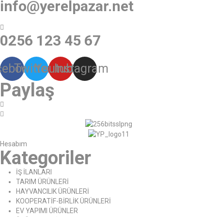
info@yerelpazar.net
0256 123 45 67
cebook
Twitter
Youtube
Instagram
Paylaş
Hesabım
Kategoriler
İŞ İLANLARI
TARIM ÜRÜNLERİ
HAYVANCILIK ÜRÜNLERİ
KOOPERATİF-BİRLİK ÜRÜNLERİ
EV YAPIMI ÜRÜNLER