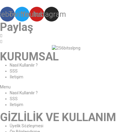
cebook
Twitter
Youtube
Instagram
Paylaş
KURUMSAL
Nasıl Kullanılır ?
SSS
İletişim
Menu
Nasıl Kullanılır ?
SSS
İletişim
GİZLİLİK VE KULLANIM
Üyelik Sözleşmesi
Ön Bilgilendirme