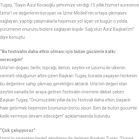
Tugay, “Sayın Aziz Kocaoğlu şehrimize verdiği 15 yıllık hizmet süresince
İzmir’i ve değerlerini koruyan ve İzmir Modeli'nin ortaya çıkmasını
sağlayan, yaptığı çalışmalarla hepimize yol açan ve bugün o yolda
yürümenin onurunu bizlere sağlayan kişidir. Sağ olun Aziz Başkan’ım”
diye konuştu.
“Bu festivalin daha etkin olması için bütün gücümle katkı
vereceğim”
Urla'nın doğası, tarihi, toprağı, denizi, zeytini ve üzümü ile ülkenin
cenneti olduğunun altını çizen Başkan Tugay, burada yaşayan herkesin
bu değerlere sahip çıkması gerektiğini aktardı. Urla'nın değeri olan
zeytini sanatla bir araya getiren festivalin önemine dikkat çeken
Başkan Tugay, “Önümüzdeki yıllarda bu festivali daha etkin, başarılı
hale getirmek hepimizin boynunun borcu olsun. Ben de bütün gücümle
katkı vermeye devam edeceğim” açıklamasında bulundu.
“Çok çalışıyoruz”
İzmir’in siyaseten hedef alındığına da değinen Başkan Tugay, “Dünya