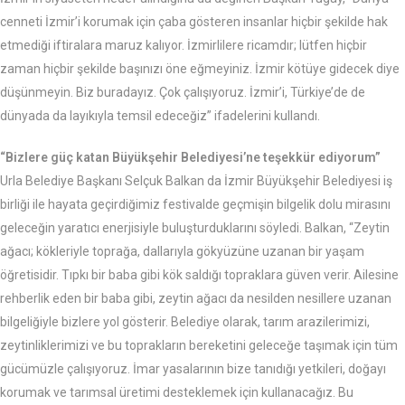
cenneti İzmir’i korumak için çaba gösteren insanlar hiçbir şekilde hak
etmediği iftiralara maruz kalıyor. İzmirlilere ricamdır; lütfen hiçbir
zaman hiçbir şekilde başınızı öne eğmeyiniz. İzmir kötüye gidecek diye
düşünmeyin. Biz buradayız. Çok çalışıyoruz. İzmir’i, Türkiye’de de
dünyada da layıkıyla temsil edeceğiz” ifadelerini kullandı.
“Bizlere güç katan Büyükşehir Belediyesi’ne teşekkür ediyorum”
Urla Belediye Başkanı Selçuk Balkan da İzmir Büyükşehir Belediyesi iş
birliği ile hayata geçirdiğimiz festivalde geçmişin bilgelik dolu mirasını
geleceğin yaratıcı enerjisiyle buluşturduklarını söyledi. Balkan, “Zeytin
ağacı; kökleriyle toprağa, dallarıyla gökyüzüne uzanan bir yaşam
öğretisidir. Tıpkı bir baba gibi kök saldığı topraklara güven verir. Ailesine
rehberlik eden bir baba gibi, zeytin ağacı da nesilden nesillere uzanan
bilgeliğiyle bizlere yol gösterir. Belediye olarak, tarım arazilerimizi,
zeytinliklerimizi ve bu toprakların bereketini geleceğe taşımak için tüm
gücümüzle çalışıyoruz. İmar yasalarının bize tanıdığı yetkileri, doğayı
korumak ve tarımsal üretimi desteklemek için kullanacağız. Bu