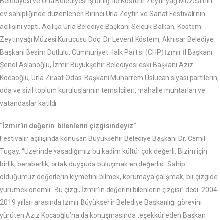
Belediyesi ve Urla Belediyesi iş birliği ile Köstem Zeytinyağ Müzesi’nin
ev sahipliğinde düzenlenen Birinci Urla Zeytin ve Sanat Festivali’nin
açılışını yaptı. Açılışa Urla Belediye Başkanı Selçuk Balkan, Köstem
Zeytinyağı Müzesi Kurucusu Doç. Dr. Levent Köstem, Akhisar Belediye
Başkanı Besim Dutlulu, Cumhuriyet Halk Partisi (CHP) İzmir İl Başkanı
Şenol Aslanoğlu, İzmir Büyükşehir Belediyesi eski Başkanı Aziz
Kocaoğlu, Urla Ziraat Odası Başkanı Muharrem Uslucan siyasi partilerin,
oda ve sivil toplum kuruluşlarının temsilcileri, mahalle muhtarları ve
vatandaşlar katıldı.
“İzmir’in değerini bilenlerin çizgisindeyiz”
Festivalin açılışında konuşan Büyükşehir Belediye Başkanı Dr. Cemil
Tugay, “Üzerinde yaşadığımız bu kadim kültür çok değerli. Bizim için
birlik, beraberlik, ortak duyguda buluşmak en değerlisi. Sahip
olduğumuz değerlerin kıymetini bilmek, korumaya çalışmak, bir çizgide
yürümek önemli. Bu çizgi, İzmir’in değerini bilenlerin çizgisi” dedi. 2004-
2019 yılları arasında İzmir Büyükşehir Belediye Başkanlığı görevini
yürüten Aziz Kocaoğlu’na da konuşmasında teşekkür eden Başkan